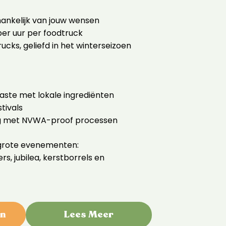
fhankelijk van jouw wensen
er uur per foodtruck
ucks, geliefd in het winterseizoen
ste met lokale ingrediënten
tivals
ng met NVWA-proof processen
 grote evenementen:
s, jubilea, kerstborrels en
en
Lees Meer