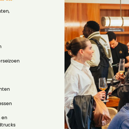
ten,
n
erseizoen
nten
essen
n en
dtrucks