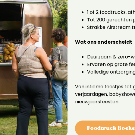
1 of 2 foodtrucks, a
Tot 200 gerechten p
Strakke Airstream tr
Wat ons onderscheidt
Duurzaam & zero-wa
Ervaren op grote fes
Volledige ontzorgi
Van intieme feestjes tot
verjaardagen, babyshower
nieuwjaarsfeesten.
Foodtruck Boek