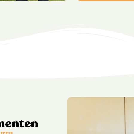
menten
huren