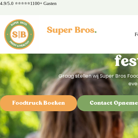
4.9/5.0 ⭐⭐⭐⭐⭐1100+ Gasten
F
fes
Graag stellen wij Super Bros Food
eve
Foodtruck Boeken
Contact Opnem