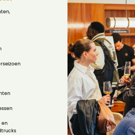
ten,
n
erseizoen
nten
essen
n en
dtrucks