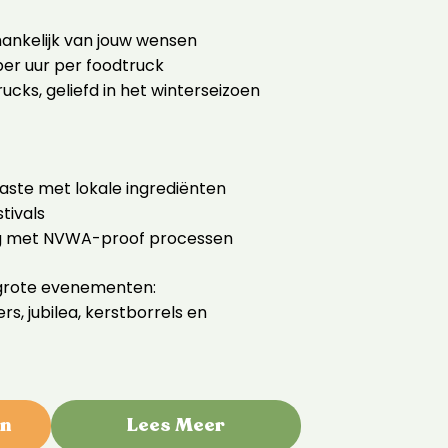
fhankelijk van jouw wensen
er uur per foodtruck
ucks, geliefd in het winterseizoen
ste met lokale ingrediënten
tivals
ng met NVWA-proof processen
 grote evenementen:
s, jubilea, kerstborrels en
en
Lees Meer