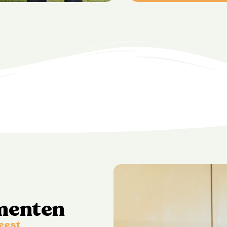
menten
eest