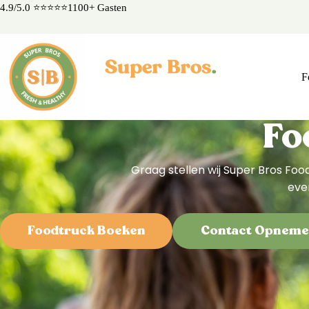
4.9/5.0 ⭐⭐⭐⭐⭐1100+ Gasten
F
Fo
Graag stellen wij Super Bros Food
eve
Foodtruck Boeken
Contact Opnem