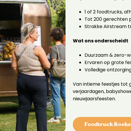
1 of 2 foodtrucks, a
Tot 200 gerechten p
Strakke Airstream tr
Wat ons onderscheidt
Duurzaam & zero-wa
Ervaren op grote fes
Volledige ontzorgi
Van intieme feestjes tot
verjaardagen, babyshower
nieuwjaarsfeesten.
Foodtruck Boek